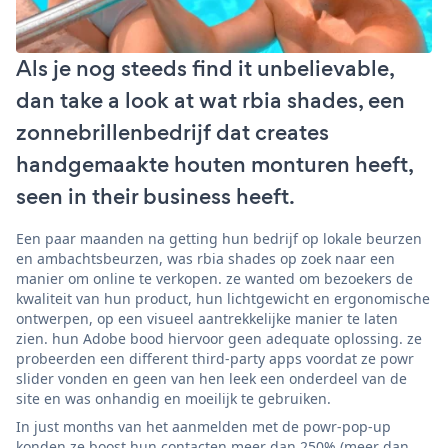
Als je nog steeds find it unbelievable,
dan take a look at wat rbia shades, een
zonnebrillenbedrijf dat creates
handgemaakte houten monturen heeft,
seen in their business heeft.
Een paar maanden na getting hun bedrijf op lokale beurzen
en ambachtsbeurzen, was rbia shades op zoek naar een
manier om online te verkopen. ze wanted om bezoekers de
kwaliteit van hun product, hun lichtgewicht en ergonomische
ontwerpen, op een visueel aantrekkelijke manier te laten
zien. hun Adobe bood hiervoor geen adequate oplossing. ze
probeerden een different third-party apps voordat ze powr
slider vonden en geen van hen leek een onderdeel van de
site en was onhandig en moeilijk te gebruiken.
In just months van het aanmelden met de powr-pop-up
konden ze boost hun contacten meer dan 250% (meer dan