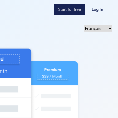
Start for free
Log In