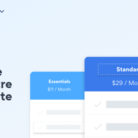
e
tre
te