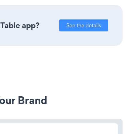
 Table app?
See the details
our Brand