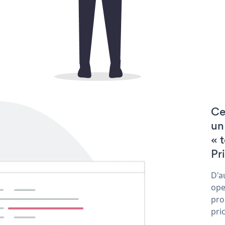
Ce
un
« 
Pri
D'a
ope
pro
pri