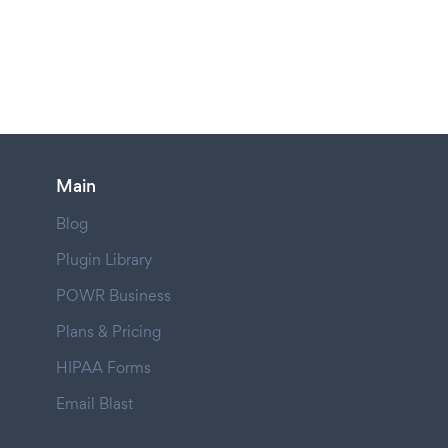
Main
Blog
Plugin Library
POWR Business
Plans & Pricing
HIPAA Forms
Email Blast