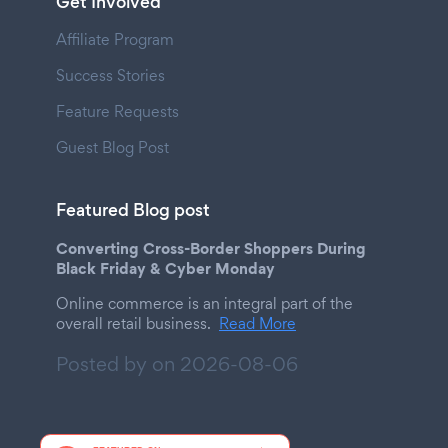
Get Involved
Affiliate Program
Success Stories
Feature Requests
Guest Blog Post
Featured Blog post
Converting Cross-Border Shoppers During
Black Friday & Cyber Monday
Online commerce is an integral part of the
overall retail business.
Read More
Posted by on
2026-08-06