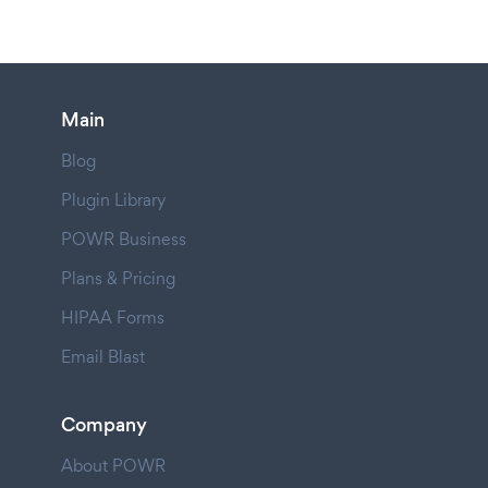
Main
Blog
Plugin Library
POWR Business
Plans & Pricing
HIPAA Forms
Email Blast
Company
About POWR