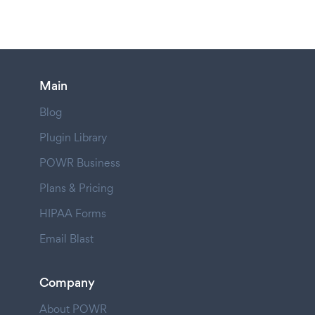
Main
Blog
Plugin Library
POWR Business
Plans & Pricing
HIPAA Forms
Email Blast
Company
About POWR