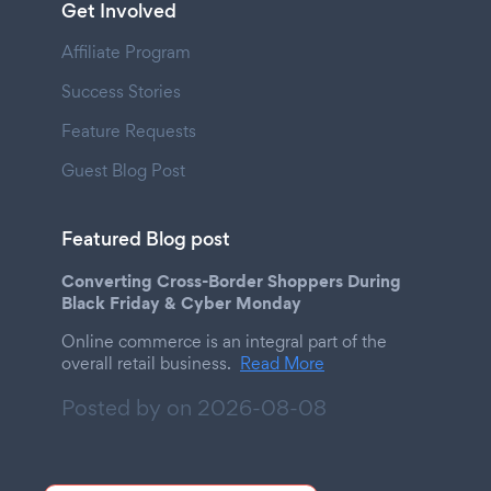
Get Involved
Affiliate Program
Success Stories
Feature Requests
Guest Blog Post
Featured Blog post
Converting Cross-Border Shoppers During
Black Friday & Cyber Monday
Online commerce is an integral part of the
overall retail business.
Read More
Posted by on
2026-08-08