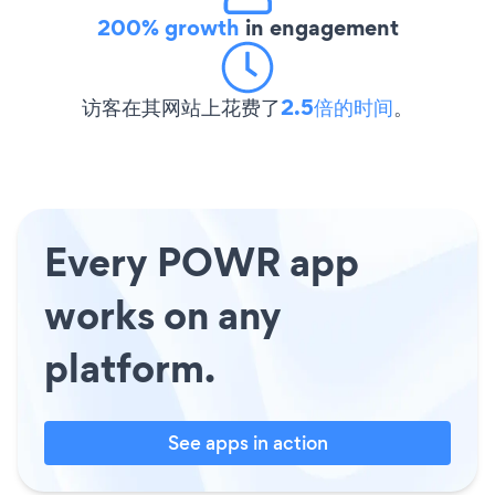
200% growth
in engagement
访客在其网站上花费了
2.5倍的时间
。
Every POWR app
works on any
platform.
See apps in action