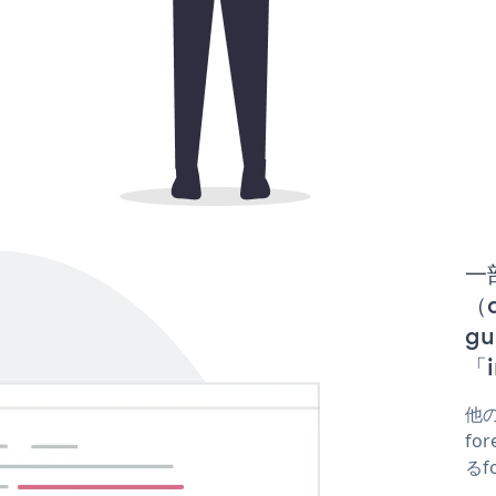
一
（d
gu
「i
他の
for
るf