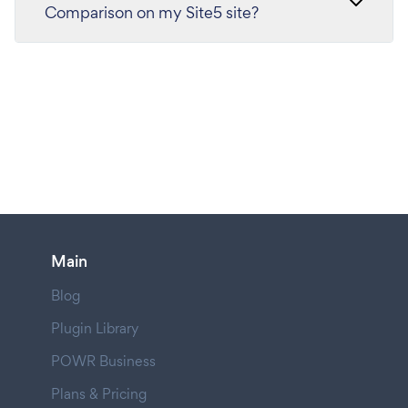
Comparison on my Site5 site?
Main
Blog
Plugin Library
POWR Business
Plans & Pricing