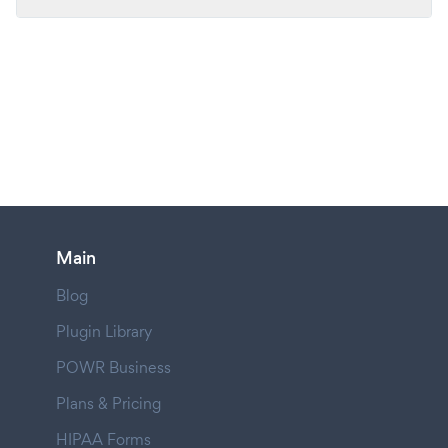
Main
Blog
Plugin Library
POWR Business
Plans & Pricing
HIPAA Forms