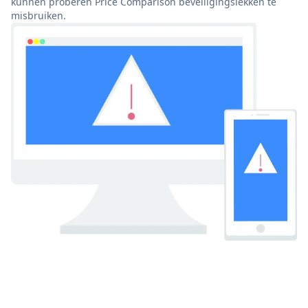
kunnen proberen Price Comparison beveiligingslekken te
misbruiken.