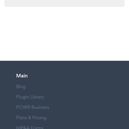
Main
Blog
Plugin Library
POWR Business
Plans & Pricing
HIPAA Forms