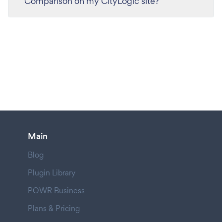
Comparison on my CityLogic site?
Main
Blog
Plugin Library
POWR Business
Plans & Pricing