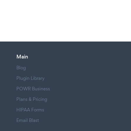
Main
Blog
Plugin Library
POWR Business
Plans & Pricing
HIPAA Forms
Email Blast