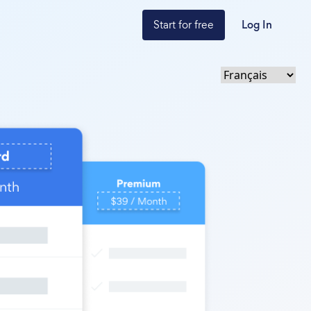
Start for free
Log In