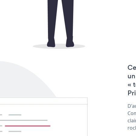
Ce
un
« 
Pr
D'a
Com
cla
roc