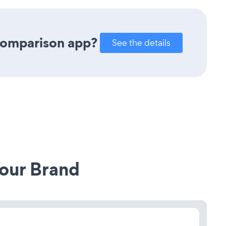
 Comparison app?
See the details
our Brand