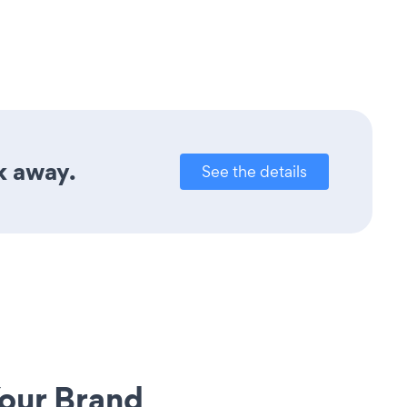
k away.
See the details
our Brand