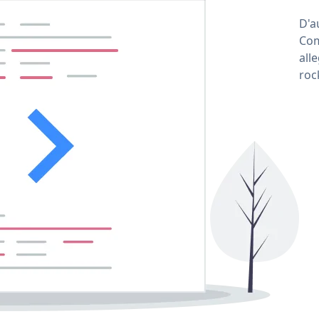
D'a
Com
all
roc