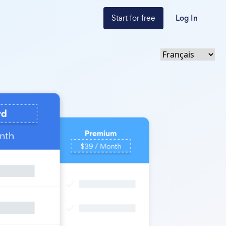
Start for free
Log In