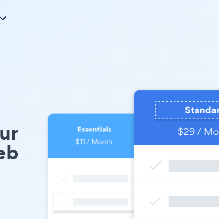
ur
eb