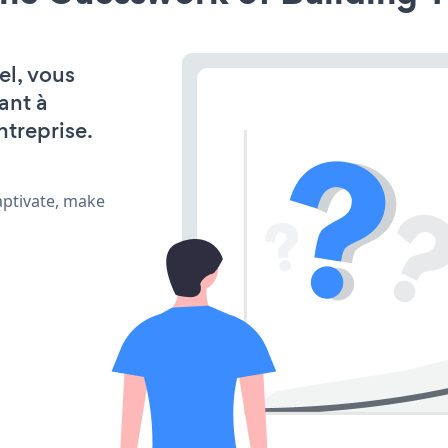
el, vous
ant à
ntreprise.
aptivate, make