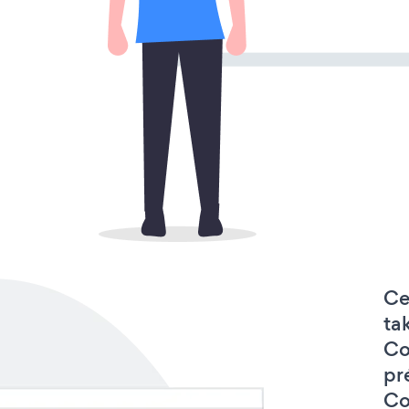
Ce
ta
Co
pr
Co