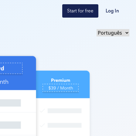
Start for free
Log In