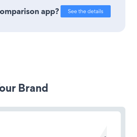
 Comparison app?
See the details
our Brand