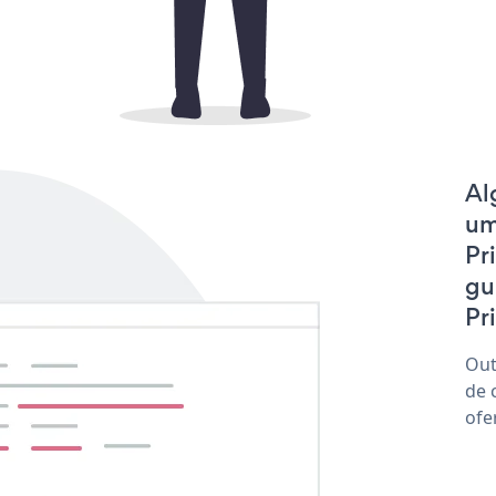
Al
um
Pr
gu
Pr
Out
de 
ofe