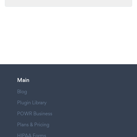
Main
Blog
Plugin Library
POWR Business
Plans & Pricing
HIPAA Forms