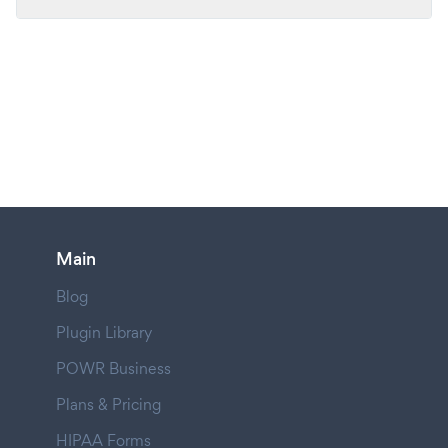
Main
Blog
Plugin Library
POWR Business
Plans & Pricing
HIPAA Forms