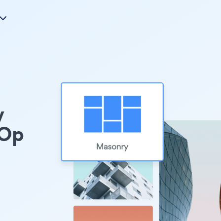
y
 Op