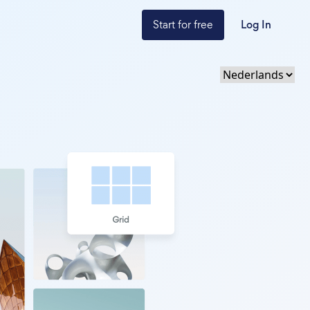
Start for free
Log In