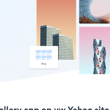
allery app op uw Yahoo site 