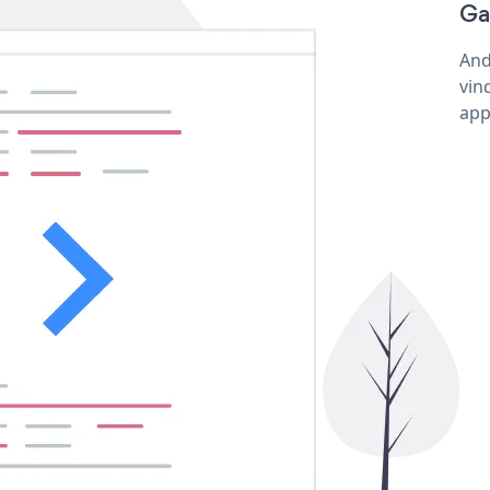
Ga
And
vin
app