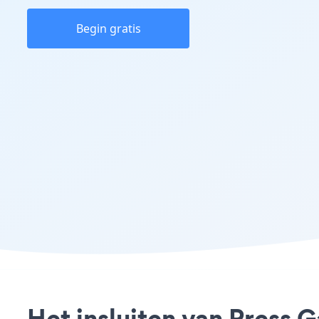
Begin gratis
Het insluiten van Press G