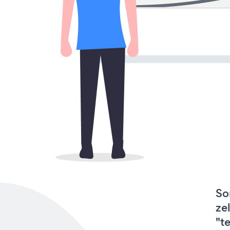
So
ze
"t