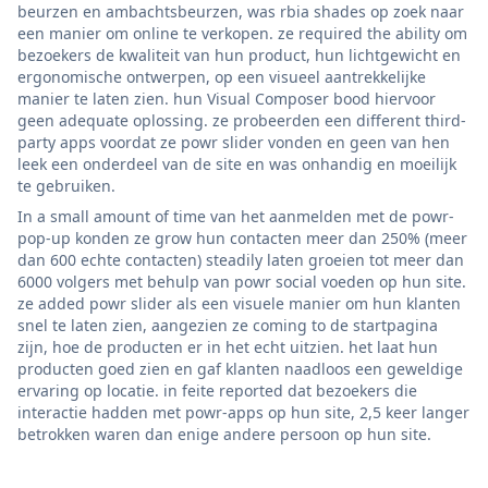
beurzen en ambachtsbeurzen, was rbia shades op zoek naar
een manier om online te verkopen. ze required the ability om
bezoekers de kwaliteit van hun product, hun lichtgewicht en
ergonomische ontwerpen, op een visueel aantrekkelijke
manier te laten zien. hun Visual Composer bood hiervoor
geen adequate oplossing. ze probeerden een different third-
party apps voordat ze powr slider vonden en geen van hen
leek een onderdeel van de site en was onhandig en moeilijk
te gebruiken.
In a small amount of time van het aanmelden met de powr-
pop-up konden ze grow hun contacten meer dan 250% (meer
dan 600 echte contacten) steadily laten groeien tot meer dan
6000 volgers met behulp van powr social voeden op hun site.
ze added powr slider als een visuele manier om hun klanten
snel te laten zien, aangezien ze coming to de startpagina
zijn, hoe de producten er in het echt uitzien. het laat hun
producten goed zien en gaf klanten naadloos een geweldige
ervaring op locatie. in feite reported dat bezoekers die
interactie hadden met powr-apps op hun site, 2,5 keer langer
betrokken waren dan enige andere persoon op hun site.