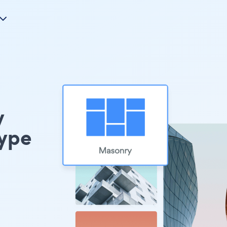
y
ype