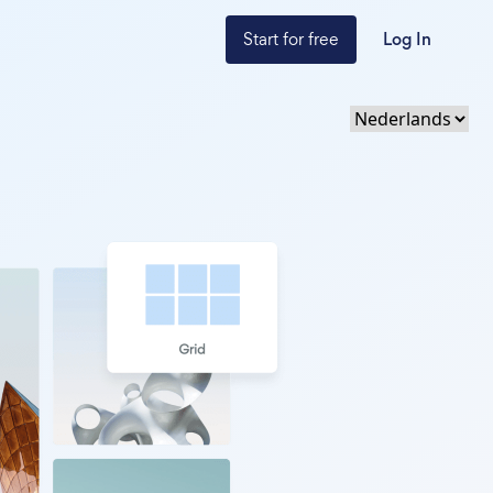
Start for free
Log In