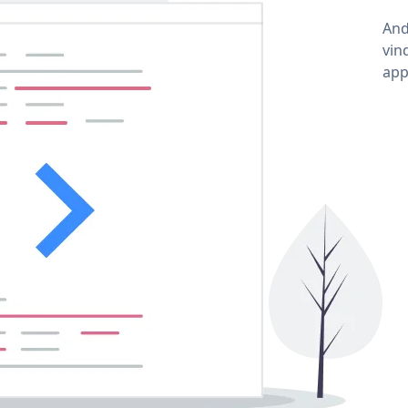
And
vin
app