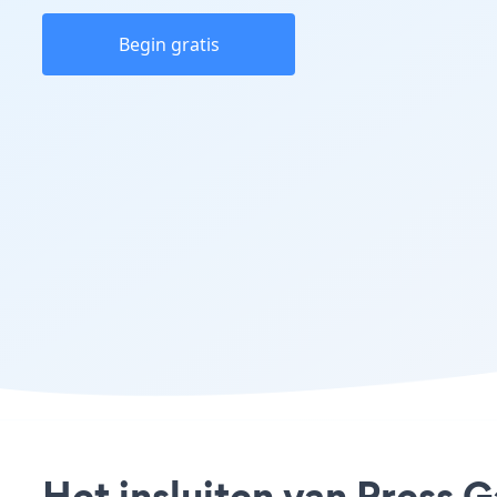
Begin gratis
Het insluiten van Press G