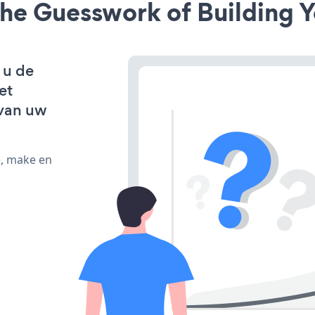
he Guesswork of Building Y
 u de
et
van uw
e, make en