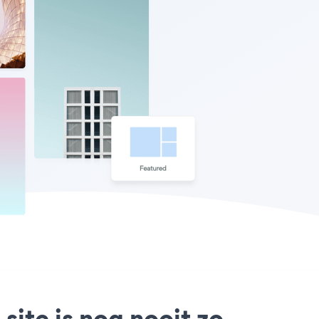
site is nog nooit zo