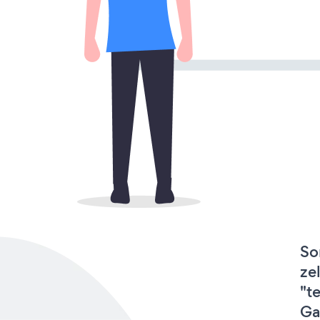
So
ze
"t
Ga