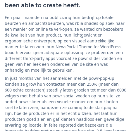
been able to create heeft.
Een paar maanden na publicizing hun bedrijf op lokale
beurzen en ambachtsbeurzen, was rbia shades op zoek naar
een manier om online te verkopen. ze wanted om bezoekers
de kwaliteit van hun product, hun lichtgewicht en
ergonomische ontwerpen, op een visueel aantrekkelijke
manier te laten zien. hun NewsPortal Theme for WordPress
bood hiervoor geen adequate oplossing. ze probeerden een
different third-party apps voordat ze powr slider vonden en
geen van hen leek een onderdeel van de site en was
onhandig en moeilijk te gebruiken.
In just months van het aanmelden met de powr-pop-up
konden ze grow hun contacten meer dan 250% (meer dan
600 echte contacten) steadily laten groeien tot meer dan 6000
volgers met behulp van powr social voeden op hun site. ze
added powr slider als een visuele manier om hun klanten
snel te laten zien, aangezien ze coming to de startpagina
zijn, hoe de producten er in het echt uitzien. het laat hun
producten goed zien en gaf klanten naadloos een geweldige
ervaring op locatie. in feite reported dat bezoekers die
interactie hadden met powr-apps op hun site, 2,5 keer langer