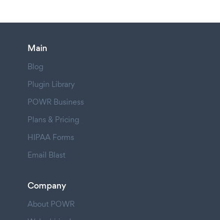
Main
Blog
Plugin Library
POWR Business
Plans & Pricing
HIPAA Forms
Email Blast
Company
About POWR