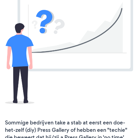
Sommige bedrijven take a stab at eerst een doe-
het-zelf (diy) Press Gallery of hebben een "techie"
die beweert dat hij/zij a Press Gallery in 'no time'