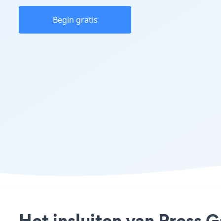
Begin gratis
Het insluiten van Press G