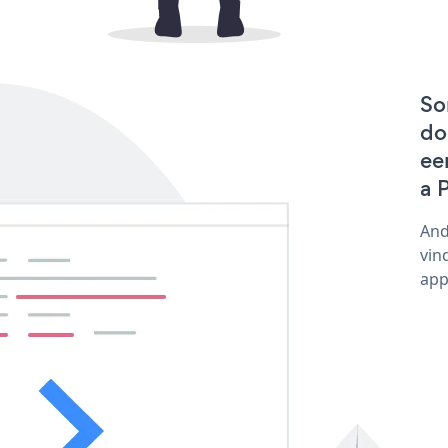
So
do
ee
a 
And
vin
app