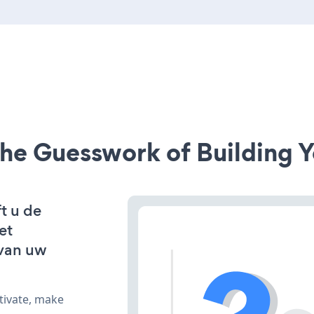
he Guesswork of Building Y
t u de
et
van uw
tivate, make