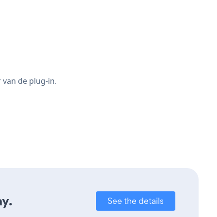
 van de plug-in.
ay.
See the details