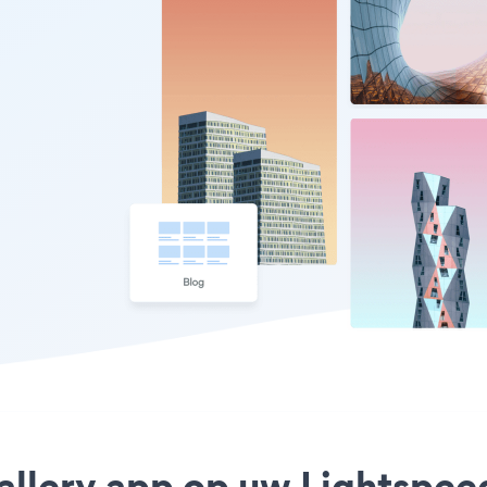
allery app op uw Lightspeed