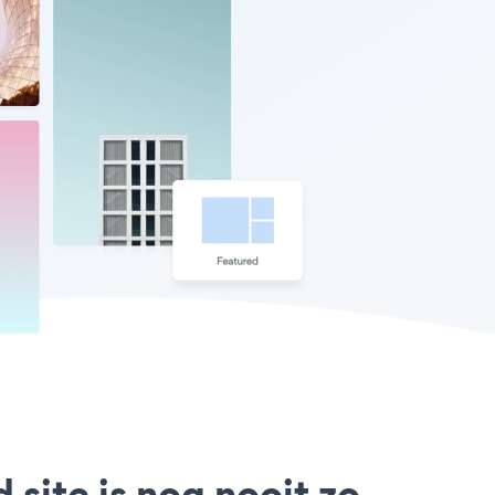
 site is nog nooit zo