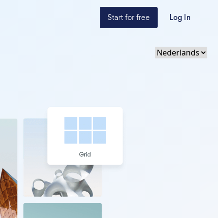
Start for free
Log In