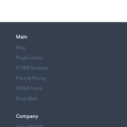
Main
Blog
Plugin Library
POWR Business
Plans & Pricing
HIPAA Forms
Email Blast
Company
About POWR