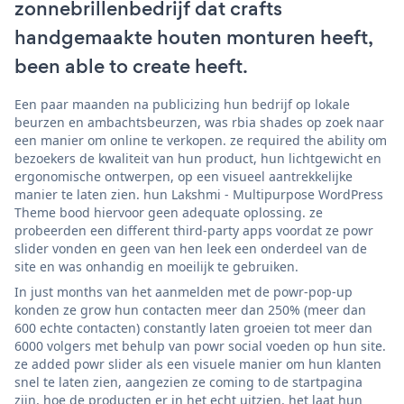
zonnebrillenbedrijf dat crafts
handgemaakte houten monturen heeft,
been able to create heeft.
Een paar maanden na publicizing hun bedrijf op lokale
beurzen en ambachtsbeurzen, was rbia shades op zoek naar
een manier om online te verkopen. ze required the ability om
bezoekers de kwaliteit van hun product, hun lichtgewicht en
ergonomische ontwerpen, op een visueel aantrekkelijke
manier te laten zien. hun Lakshmi - Multipurpose WordPress
Theme bood hiervoor geen adequate oplossing. ze
probeerden een different third-party apps voordat ze powr
slider vonden en geen van hen leek een onderdeel van de
site en was onhandig en moeilijk te gebruiken.
In just months van het aanmelden met de powr-pop-up
konden ze grow hun contacten meer dan 250% (meer dan
600 echte contacten) constantly laten groeien tot meer dan
6000 volgers met behulp van powr social voeden op hun site.
ze added powr slider als een visuele manier om hun klanten
snel te laten zien, aangezien ze coming to de startpagina
zijn, hoe de producten er in het echt uitzien. het laat hun