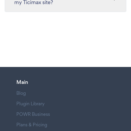
my Ticimax site?
Main
Blog
Plugin Library
POWR Business
Plans & Pricing