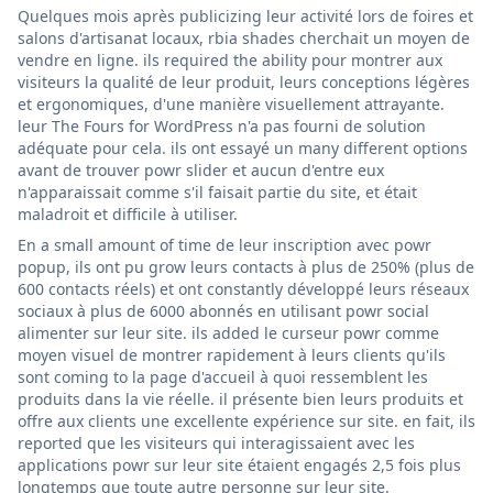
Quelques mois après publicizing leur activité lors de foires et
salons d'artisanat locaux, rbia shades cherchait un moyen de
vendre en ligne. ils required the ability pour montrer aux
visiteurs la qualité de leur produit, leurs conceptions légères
et ergonomiques, d'une manière visuellement attrayante.
leur The Fours for WordPress n'a pas fourni de solution
adéquate pour cela. ils ont essayé un many different options
avant de trouver powr slider et aucun d'entre eux
n'apparaissait comme s'il faisait partie du site, et était
maladroit et difficile à utiliser.
En a small amount of time de leur inscription avec powr
popup, ils ont pu grow leurs contacts à plus de 250% (plus de
600 contacts réels) et ont constantly développé leurs réseaux
sociaux à plus de 6000 abonnés en utilisant powr social
alimenter sur leur site. ils added le curseur powr comme
moyen visuel de montrer rapidement à leurs clients qu'ils
sont coming to la page d'accueil à quoi ressemblent les
produits dans la vie réelle. il présente bien leurs produits et
offre aux clients une excellente expérience sur site. en fait, ils
reported que les visiteurs qui interagissaient avec les
applications powr sur leur site étaient engagés 2,5 fois plus
longtemps que toute autre personne sur leur site.