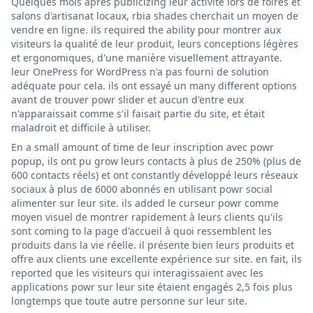
Quelques mois après publicizing leur activité lors de foires et
salons d'artisanat locaux, rbia shades cherchait un moyen de
vendre en ligne. ils required the ability pour montrer aux
visiteurs la qualité de leur produit, leurs conceptions légères
et ergonomiques, d'une manière visuellement attrayante.
leur OnePress for WordPress n'a pas fourni de solution
adéquate pour cela. ils ont essayé un many different options
avant de trouver powr slider et aucun d'entre eux
n'apparaissait comme s'il faisait partie du site, et était
maladroit et difficile à utiliser.
En a small amount of time de leur inscription avec powr
popup, ils ont pu grow leurs contacts à plus de 250% (plus de
600 contacts réels) et ont constantly développé leurs réseaux
sociaux à plus de 6000 abonnés en utilisant powr social
alimenter sur leur site. ils added le curseur powr comme
moyen visuel de montrer rapidement à leurs clients qu'ils
sont coming to la page d'accueil à quoi ressemblent les
produits dans la vie réelle. il présente bien leurs produits et
offre aux clients une excellente expérience sur site. en fait, ils
reported que les visiteurs qui interagissaient avec les
applications powr sur leur site étaient engagés 2,5 fois plus
longtemps que toute autre personne sur leur site.