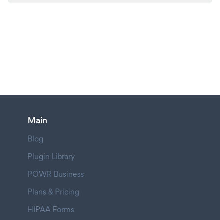
Main
Blog
Plugin Library
POWR Business
Plans & Pricing
HIPAA Forms