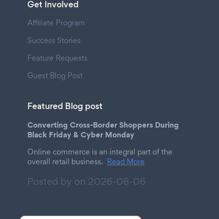
Get Involved
Affiliate Program
Success Stories
Feature Requests
Guest Blog Post
Featured Blog post
Converting Cross-Border Shoppers During
Black Friday & Cyber Monday
Online commerce is an integral part of the
overall retail business.
Read More
Posted by on
2026-08-06