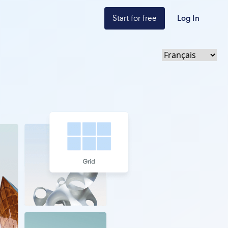
Start for free
Log In