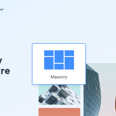
y
tre