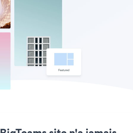
 BigTeams site n'a jamais