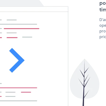
po
tim
D'a
ope
pro
pri