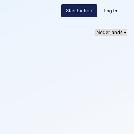
Start for free
Log In