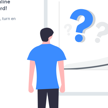
line
rd!
, turn en