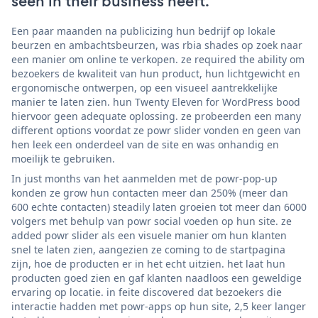
seen in their business heeft.
Een paar maanden na publicizing hun bedrijf op lokale
beurzen en ambachtsbeurzen, was rbia shades op zoek naar
een manier om online te verkopen. ze required the ability om
bezoekers de kwaliteit van hun product, hun lichtgewicht en
ergonomische ontwerpen, op een visueel aantrekkelijke
manier te laten zien. hun Twenty Eleven for WordPress bood
hiervoor geen adequate oplossing. ze probeerden een many
different options voordat ze powr slider vonden en geen van
hen leek een onderdeel van de site en was onhandig en
moeilijk te gebruiken.
In just months van het aanmelden met de powr-pop-up
konden ze grow hun contacten meer dan 250% (meer dan
600 echte contacten) steadily laten groeien tot meer dan 6000
volgers met behulp van powr social voeden op hun site. ze
added powr slider als een visuele manier om hun klanten
snel te laten zien, aangezien ze coming to de startpagina
zijn, hoe de producten er in het echt uitzien. het laat hun
producten goed zien en gaf klanten naadloos een geweldige
ervaring op locatie. in feite discovered dat bezoekers die
interactie hadden met powr-apps op hun site, 2,5 keer langer