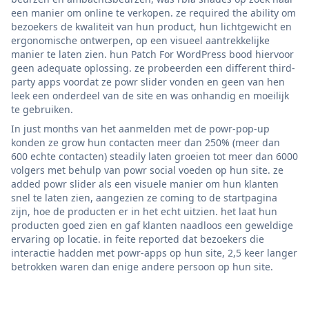
een manier om online te verkopen. ze required the ability om
bezoekers de kwaliteit van hun product, hun lichtgewicht en
ergonomische ontwerpen, op een visueel aantrekkelijke
manier te laten zien. hun Patch For WordPress bood hiervoor
geen adequate oplossing. ze probeerden een different third-
party apps voordat ze powr slider vonden en geen van hen
leek een onderdeel van de site en was onhandig en moeilijk
te gebruiken.
In just months van het aanmelden met de powr-pop-up
konden ze grow hun contacten meer dan 250% (meer dan
600 echte contacten) steadily laten groeien tot meer dan 6000
volgers met behulp van powr social voeden op hun site. ze
added powr slider als een visuele manier om hun klanten
snel te laten zien, aangezien ze coming to de startpagina
zijn, hoe de producten er in het echt uitzien. het laat hun
producten goed zien en gaf klanten naadloos een geweldige
ervaring op locatie. in feite reported dat bezoekers die
interactie hadden met powr-apps op hun site, 2,5 keer langer
betrokken waren dan enige andere persoon op hun site.