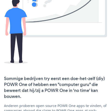
Sommige bedrijven try eerst een doe-het-zelf (diy)
POWR One of hebben een "computer guru" die
beweert dat hij/zij a POWR One in 'no time' kan
bouwen.
Anderen proberen open source POWR One apps te vinden, of
companies abroad die claim to POWR One apps at rock-