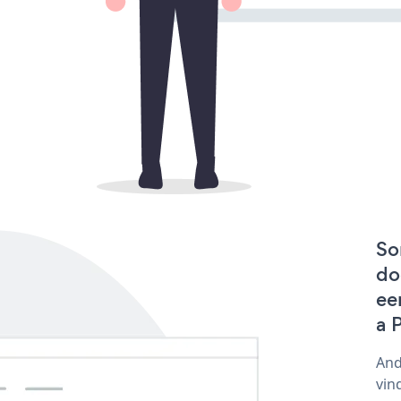
So
do
ee
a 
And
vin