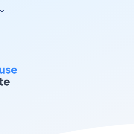
use
te