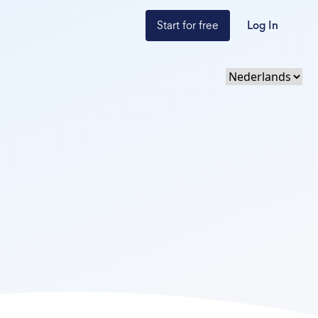
Start for free
Log In