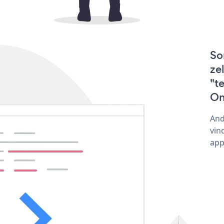
So
ze
"t
On
And
vin
app