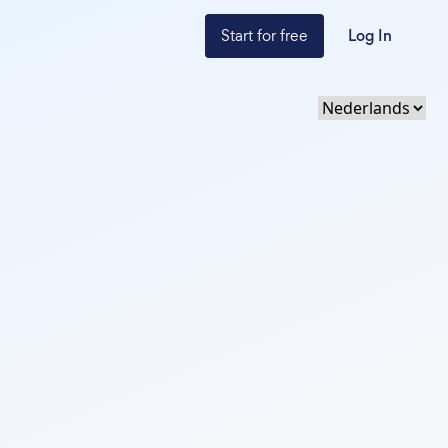
Start for free
Log In