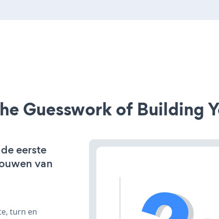
he Guesswork of Building Y
 de eerste
bouwen van
e, turn en