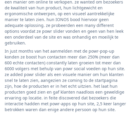
een manier om online te verkopen. ze wanted om bezoekers
de kwaliteit van hun product, hun lichtgewicht en
ergonomische ontwerpen, op een visueel aantrekkelijke
manier te laten zien. hun IONOS bood hiervoor geen
adequate oplossing. ze probeerden een many different
options voordat ze powr slider vonden en geen van hen leek
een onderdeel van de site en was onhandig en moeilijk te
gebruiken.
In just months van het aanmelden met de powr-pop-up
konden ze boost hun contacten meer dan 250% (meer dan
600 echte contacten) constantly laten groeien tot meer dan
6000 volgers met behulp van powr social voeden op hun site.
ze added powr slider als een visuele manier om hun klanten
snel te laten zien, aangezien ze coming to de startpagina
zijn, hoe de producten er in het echt uitzien. het laat hun
producten goed zien en gaf klanten naadloos een geweldige
ervaring op locatie. in feite discovered dat bezoekers die
interactie hadden met powr-apps op hun site, 2,5 keer langer
betrokken waren dan enige andere persoon op hun site.