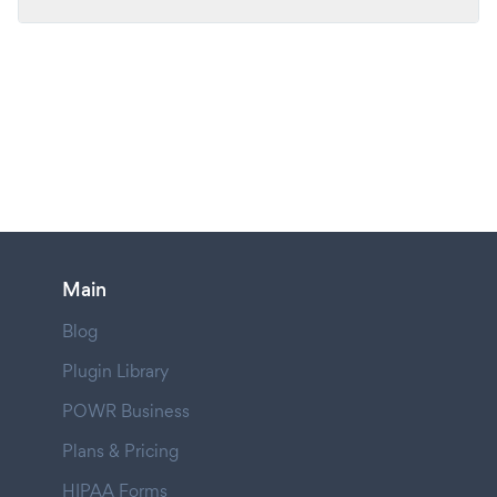
Main
Blog
Plugin Library
POWR Business
Plans & Pricing
HIPAA Forms