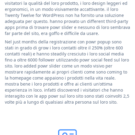
visitatori la qualità del loro prodotto, i loro design leggeri ed
ergonomici, in un modo visivamente accattivante. il loro
Twenty Twelve for WordPress non ha fornito una soluzione
adeguata per questo. hanno provato un different third-party
apps prima di trovare powr slider e nessuno di loro sembrava
far parte del sito, era goffo e difficile da usare.
Nel just months della registrazione con powr popup sono
stati in grado di grow i loro contatti oltre il 250% (oltre 600
contatti reali) e hanno steadily cresciuto i loro social media
fino a oltre 6000 follower utilizzando powr social feed sul loro
sito. loro added powr slider come un modo visivo per
mostrare rapidamente ai propri clienti come sono coming to
la homepage come appaiono i prodotti nella vita reale.
mostra bene i loro prodotti e offre ai clienti un'ottima
esperienza in loco. infatti discovered i visitatori che hanno
interagito con le app powr sul loro sito sono stati coinvolti 2,5
volte più a lungo di qualsiasi altra persona sul loro sito.