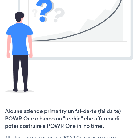
Alcune aziende prima try un fai-da-te (fai da te)
POWR One o hanno un "techie" che afferma di
poter costruire a POWR One in 'no time'.
Altri tentano di trovare app POWR One open source o