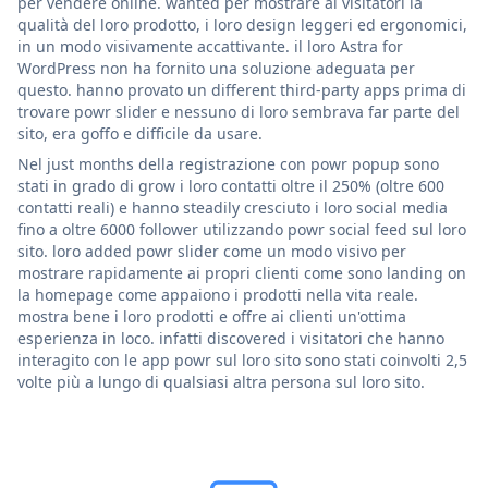
per vendere online. wanted per mostrare ai visitatori la
qualità del loro prodotto, i loro design leggeri ed ergonomici,
in un modo visivamente accattivante. il loro Astra for
WordPress non ha fornito una soluzione adeguata per
questo. hanno provato un different third-party apps prima di
trovare powr slider e nessuno di loro sembrava far parte del
sito, era goffo e difficile da usare.
Nel just months della registrazione con powr popup sono
stati in grado di grow i loro contatti oltre il 250% (oltre 600
contatti reali) e hanno steadily cresciuto i loro social media
fino a oltre 6000 follower utilizzando powr social feed sul loro
sito. loro added powr slider come un modo visivo per
mostrare rapidamente ai propri clienti come sono landing on
la homepage come appaiono i prodotti nella vita reale.
mostra bene i loro prodotti e offre ai clienti un'ottima
esperienza in loco. infatti discovered i visitatori che hanno
interagito con le app powr sul loro sito sono stati coinvolti 2,5
volte più a lungo di qualsiasi altra persona sul loro sito.