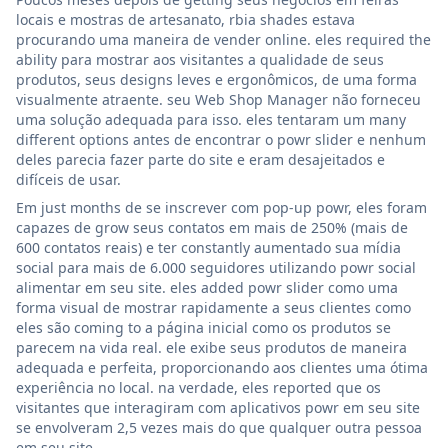
locais e mostras de artesanato, rbia shades estava
procurando uma maneira de vender online. eles required the
ability para mostrar aos visitantes a qualidade de seus
produtos, seus designs leves e ergonômicos, de uma forma
visualmente atraente. seu Web Shop Manager não forneceu
uma solução adequada para isso. eles tentaram um many
different options antes de encontrar o powr slider e nenhum
deles parecia fazer parte do site e eram desajeitados e
difíceis de usar.
Em just months de se inscrever com pop-up powr, eles foram
capazes de grow seus contatos em mais de 250% (mais de
600 contatos reais) e ter constantly aumentado sua mídia
social para mais de 6.000 seguidores utilizando powr social
alimentar em seu site. eles added powr slider como uma
forma visual de mostrar rapidamente a seus clientes como
eles são coming to a página inicial como os produtos se
parecem na vida real. ele exibe seus produtos de maneira
adequada e perfeita, proporcionando aos clientes uma ótima
experiência no local. na verdade, eles reported que os
visitantes que interagiram com aplicativos powr em seu site
se envolveram 2,5 vezes mais do que qualquer outra pessoa
em seu site.