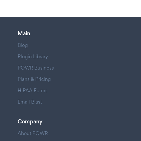
Main
Blog
Plugin Library
POWR Business
Plans & Pricing
HIPAA Forms
Email Blast
Company
About POWR