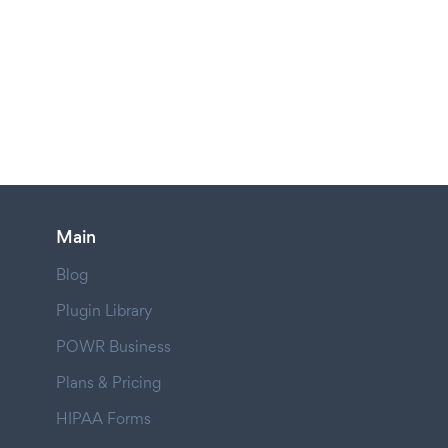
Main
Blog
Plugin Library
POWR Business
Plans & Pricing
HIPAA Forms