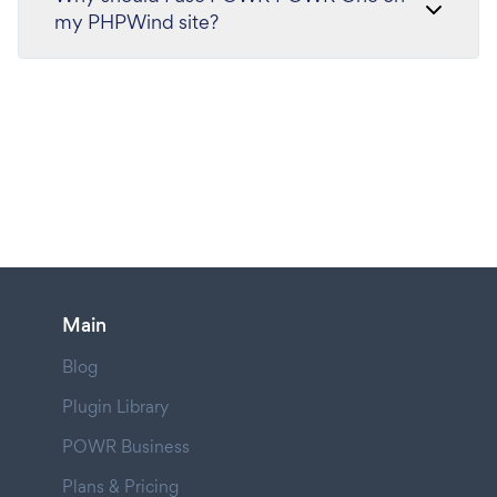
my PHPWind site?
Main
Blog
Plugin Library
POWR Business
Plans & Pricing