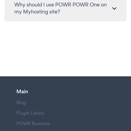
Why should I use POWR POWR One on
my Myhosting site?
Main
Blog
Plugin Library
POWR Business