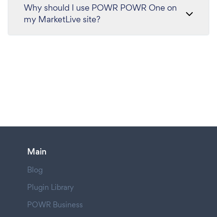
Why should I use POWR POWR One on
my MarketLive site?
Main
Blog
Plugin Library
POWR Business