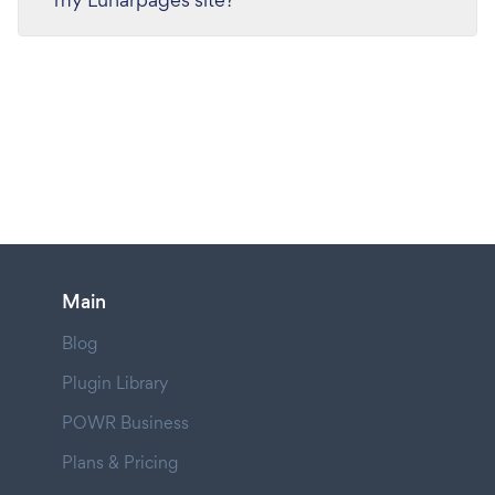
Main
Blog
Plugin Library
POWR Business
Plans & Pricing