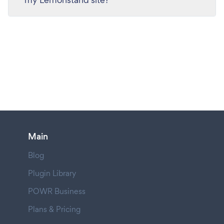
Main
Blog
Plugin Library
POWR Business
Plans & Pricing