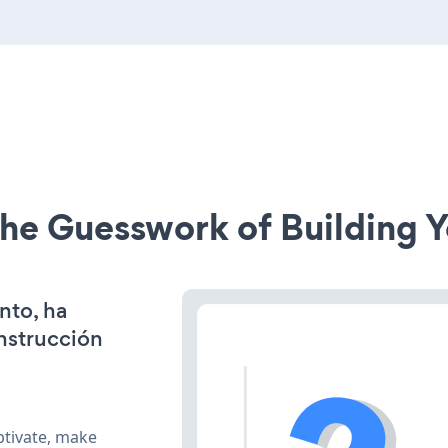
he Guesswork of Building Y
nto, ha
onstrucción
ptivate, make