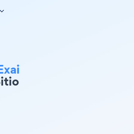
Exai
itio