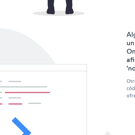
Al
un
On
af
'no
Otr
cód
ofr