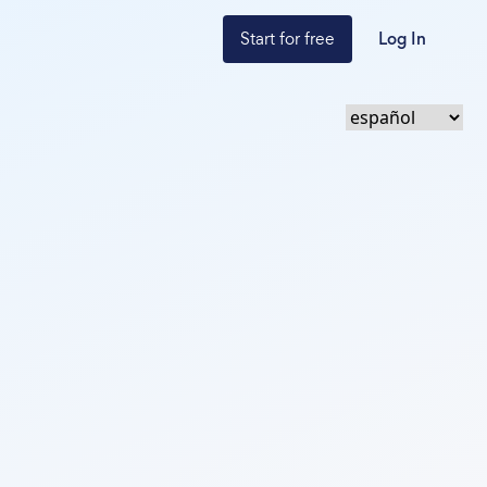
Start for free
Log In