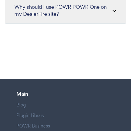
Why should I use POWR POWR One on
my DealerFire site?
Main
Blog
Plugin Library
POWR Business