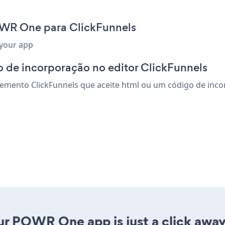
OWR One para ClickFunnels
 your app
 de incorporação no editor ClickFunnels
mento ClickFunnels que aceite html ou um código de incorp
ur POWR One app is just a click away