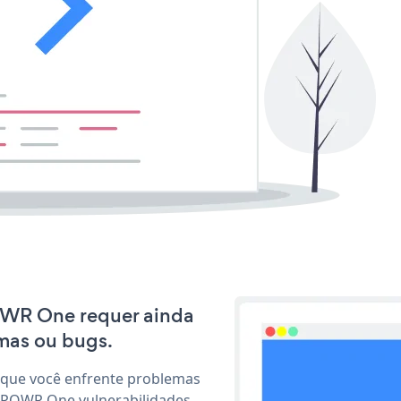
POWR One requer ainda
mas ou bugs.
 que você enfrente problemas
r POWR One vulnerabilidades