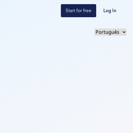
Start for free
Log In