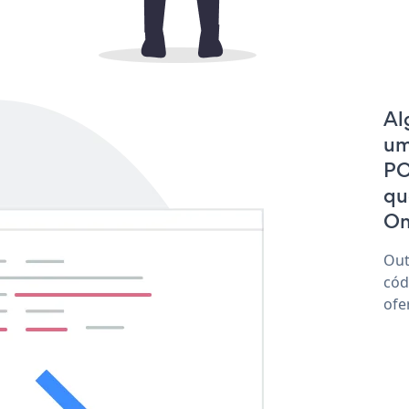
Al
um
PO
qu
On
Out
cód
ofe